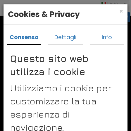
Italian
×
Cookies & Privacy
Consenso
Dettagli
Info
Questo sito web
utilizza i cookie
Vado In Bulgaria
Un idea imprenditoriale di
Utilizziamo i cookie per
Diego Vismara
Via Saronni 27
24050 Spirano Bergamo
customizzare la tua
Tel. +393298957009
Info@vadoinbulgaria.it
esperienza di
navigazione,