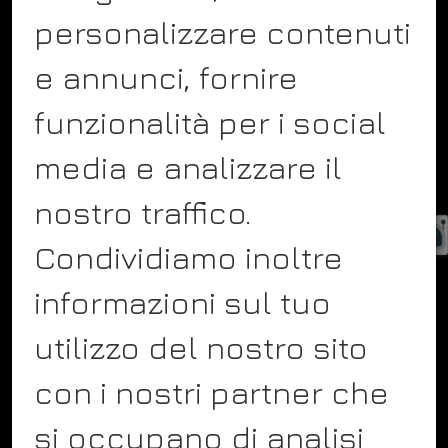
personalizzare contenuti
COMPANY
e annunci, fornire
About
funzionalità per i social
Team
Showcase
media e analizzare il
Blog
nostro traffico.
Contact
Condividiamo inoltre
Service
informazioni sul tuo
utilizzo del nostro sito
FOLLOW US
con i nostri partner che
Facebook
si occupano di analisi