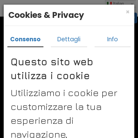
Italian
×
Cookies & Privacy
Consenso
Dettagli
Info
Questo sito web
utilizza i cookie
Vado In Bulgaria
Un idea imprenditoriale di
Utilizziamo i cookie per
Diego Vismara
Via Saronni 27
24050 Spirano Bergamo
customizzare la tua
Tel. +393298957009
Info@vadoinbulgaria.it
esperienza di
navigazione,