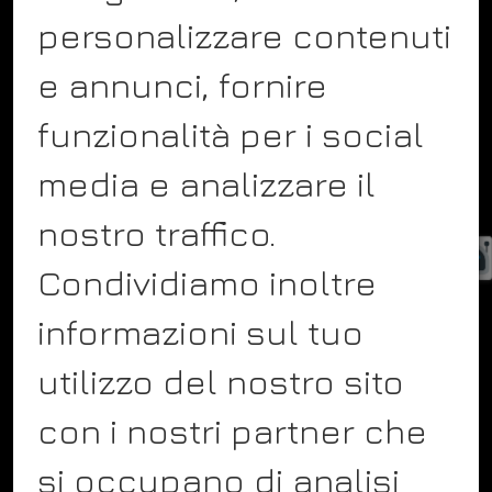
personalizzare contenuti
COMPANY
e annunci, fornire
About
funzionalità per i social
Team
Showcase
media e analizzare il
Blog
nostro traffico.
Contact
Condividiamo inoltre
Service
informazioni sul tuo
utilizzo del nostro sito
FOLLOW US
con i nostri partner che
Facebook
si occupano di analisi