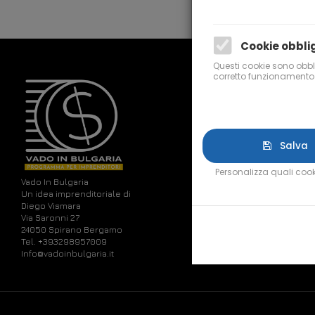
Cookie obbli
Questi cookie sono obbli
corretto funzionamento 
COMPANY
About
Salva
Team
Personalizza quali cook
Showcase
Vado In Bulgaria
Un idea imprenditoriale di
Blog
Diego Vismara
Via Saronni 27
Contact
24050 Spirano Bergamo
Tel. +393298957009
Service
Info@vadoinbulgaria.it