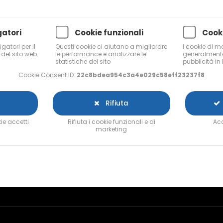
gatori
Cookie funzionali
Cook
gatori per il
Questi cookie ci aiutano a migliorare
I cookie di m
del sito web.
le performance e analizzare le
generalmente
statistiche del sito
pubblicità in 
FOLLOW US
Cookie Consent ID:
22c8bdea954c3a4e029c58eff23237f8
Facebook
Rifiuta
Twitter
ie accetti
Rifiuta i cookie funzionali e di
Acc
Youtube
marketing