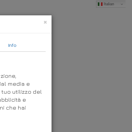
Italian
Home
About
Team
Servizi
Blogs
Contattaci
×
Info
azione,
cial media e
 tuo utilizzo del
bblicità e
ni che hai