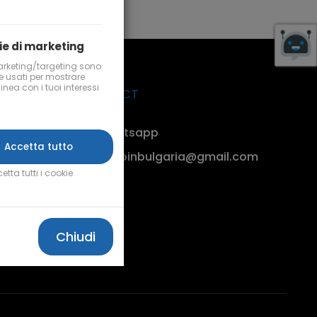
ie di marketing
arketing/targeting sono
 usati per mostrare
linea con i tuoi interessi
CONNECT
Whatsapp
Accetta tutto
vadoinbulgaria@gmail.com
etta tutti i cookie
Chiudi