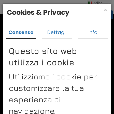
Italian
×
Cookies & Privacy
Consenso
Dettagli
Info
Questo sito web
utilizza i cookie
Vado In Bulgaria
Un idea imprenditoriale di
Utilizziamo i cookie per
Diego Vismara
Via Saronni 27
24050 Spirano Bergamo
customizzare la tua
Tel. +393298957009
Info@vadoinbulgaria.it
esperienza di
navigazione,