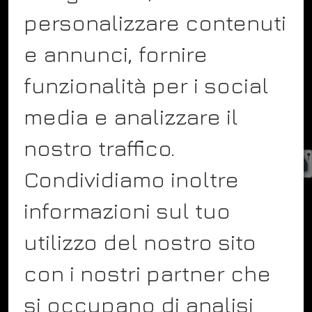
personalizzare contenuti
COMPANY
e annunci, fornire
About
funzionalità per i social
Team
Showcase
media e analizzare il
Blog
nostro traffico.
Contact
Condividiamo inoltre
Service
informazioni sul tuo
utilizzo del nostro sito
FOLLOW US
con i nostri partner che
Facebook
si occupano di analisi