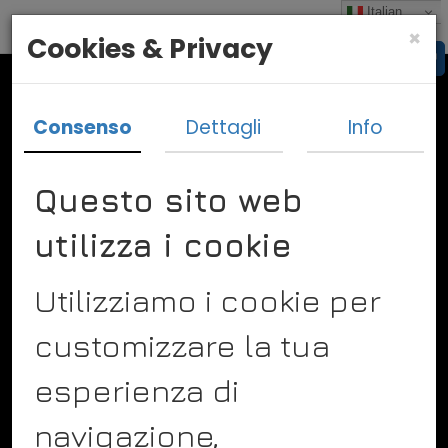
Italian
×
Cookies & Privacy
Consenso
Dettagli
Info
Questo sito web
utilizza i cookie
Vado In Bulgaria
Un idea imprenditoriale di
Utilizziamo i cookie per
Diego Vismara
Via Saronni 27
24050 Spirano Bergamo
customizzare la tua
Tel. +393298957009
Info@vadoinbulgaria.it
esperienza di
navigazione,