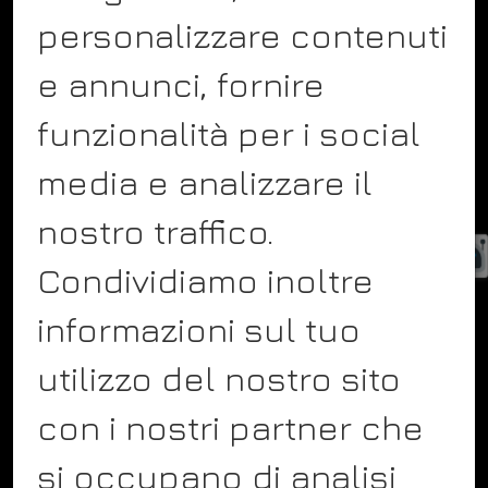
personalizzare contenuti
COMPANY
e annunci, fornire
About
funzionalità per i social
Team
Showcase
media e analizzare il
Blog
nostro traffico.
Contact
Condividiamo inoltre
Service
informazioni sul tuo
utilizzo del nostro sito
FOLLOW US
con i nostri partner che
Facebook
si occupano di analisi