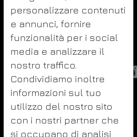
personalizzare contenuti
COMPANY
e annunci, fornire
About
funzionalità per i social
Team
Showcase
media e analizzare il
Blog
nostro traffico.
Contact
Condividiamo inoltre
Service
informazioni sul tuo
utilizzo del nostro sito
FOLLOW US
con i nostri partner che
Facebook
si occupano di analisi