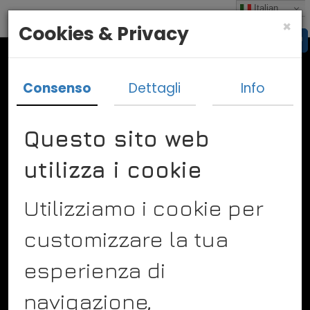
Italian
×
Cookies & Privacy
Consenso
Dettagli
Info
Questo sito web
utilizza i cookie
Vado In Bulgaria
Un idea imprenditoriale di
Utilizziamo i cookie per
Diego Vismara
Via Saronni 27
24050 Spirano Bergamo
customizzare la tua
Tel. +393298957009
Info@vadoinbulgaria.it
esperienza di
navigazione,